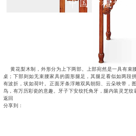
黄花梨木制，外形分为上下两部。上部宛然是一具有束
桌；下部则如无束腰家具的圆形腿足，其腿足看似如两段
有波折，状如荷叶。正面牙条浮雕双凤朝阳、云朵映带，
鸟，有万历彩瓷的意趣。牙子下安纹托角牙，腿内装灵芝纹
返回
分享到：