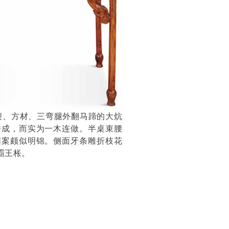
腰、方材、三弯腿外翻马蹄的大炕
拼成，而实为一木连做。半桌束腰
图案颇似明锦。侧面牙条雕折枝花
霸王枨。