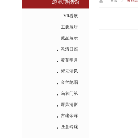
首页
ꄲ
黄花梨
游览博物馆
VR看展
主要展厅
藏品展示
뀧
乾清日照
뀧
黄花明月
뀧
紫云清风
뀧
金丝绝唱
뀧
乌衣门第
뀧
屏风清影
뀧
古建余晖
뀧
匠意玲珑