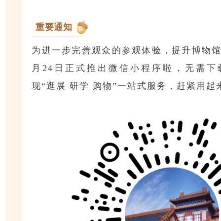
重要通知
为进一步完善观众的参观体验，提升博物馆
月24日正式推出微信小程序啦，无需下
现“逛展 研学 购物”一站式服务，赶紧用起