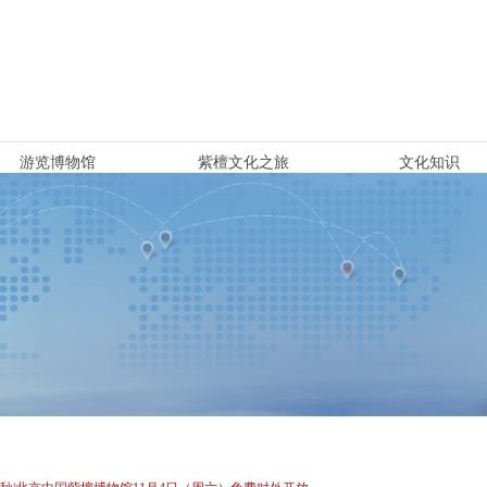
游览博物馆
紫檀文化之旅
文化知识