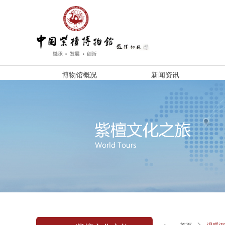
博物馆概况
新闻资讯