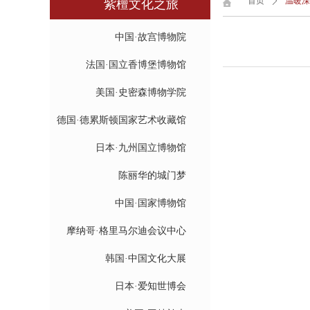
首页
ꄲ
温暖深
紫檀文化之旅
中国·故宫博物院
法国·国立香博堡博物馆
美国·史密森博物学院
德国·德累斯顿国家艺术收藏馆
日本·九州国立博物馆
陈丽华的城门梦
中国·国家博物馆
摩纳哥·格里马尔迪会议中心
韩国·中国文化大展
日本·爱知世博会