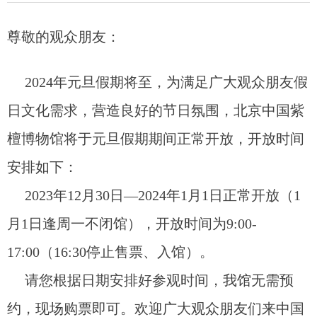
尊敬的观众朋友：
2024年元旦假期将至，为满足广大观众朋友假
日文化需求，营造良好的节日氛围，北京中国紫
檀博物馆将于元旦假期期间正常开放，开放时间
安排如下：
2023年12月30日—2024年1月1日正常开放（1
月1日逢周一不闭馆），开放时间为9:00-
17:00（16:30停止售票、入馆）。
请您根据日期安排好参观时间，我馆无需预
约，现场购票即可。欢迎广大观众朋友们来中国